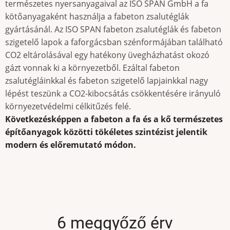
természetes nyersanyagaival az ISO SPAN GmbH a fa
kötőanyagaként használja a fabeton zsalutéglák
gyártásánál. Az ISO SPAN fabeton zsalutéglák és fabeton
szigetelő lapok a faforgácsban szénformájában található
CO2 eltárolásával egy hatékony üvegházhatást okozó
gázt vonnak ki a környezetből. Ezáltal fabeton
zsalutégláinkkal és fabeton szigetelő lapjainkkal nagy
lépést teszünk a CO2-kibocsátás csökkentésére irányuló
környezetvédelmi célkitűzés felé.
Következésképpen a fabeton a fa és a kő természetes
építőanyagok közötti tökéletes szintézist jelentik
modern és előremutató módon.
6 meggyőző érv