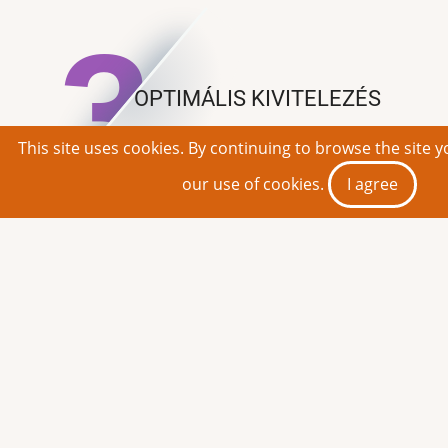
3
OPTIMÁLIS KIVITELEZÉS
Gyors és költséghatékony építkezés
This site uses cookies. By continuing to browse the site y
our use of cookies.
I agree
4
PÁRAÁTERESZTŐ
KÉPESSÉG
Légáteresztő falak a magas páraáteresztő
képességnek köszönhetően