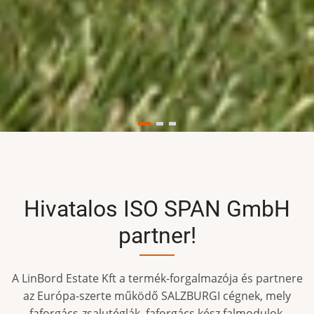
Hivatalos ISO SPAN GmbH
partner!
A LinBord Estate Kft a termék-forgalmazója és partnere
az Európa-szerte működő SALZBURGI cégnek, mely
faforgács-zsalutéglák, faforgács kész falmodulok,