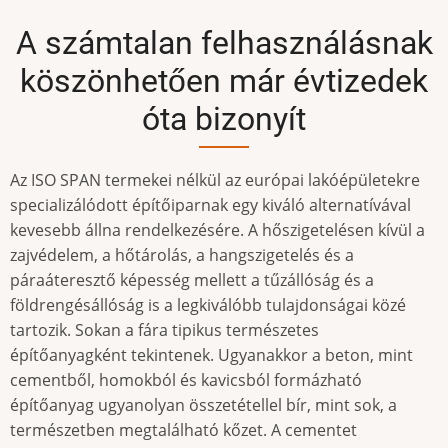
A számtalan felhasználásnak
köszönhetően már évtizedek
óta bizonyít
Az ISO SPAN termekei nélkül az európai lakóépületekre
specializálódott építőiparnak egy kiváló alternatívával
kevesebb állna rendelkezésére. A hőszigetelésen kívül a
zajvédelem, a hőtárolás, a hangszigetelés és a
páraáteresztő képesség mellett a tűzállóság és a
földrengésállóság is a legkiválóbb tulajdonságai közé
tartozik. Sokan a fára tipikus természetes
építőanyagként tekintenek. Ugyanakkor a beton, mint
cementből, homokból és kavicsból formázható
építőanyag ugyanolyan összetétellel bír, mint sok, a
természetben megtalálható kőzet. A cementet