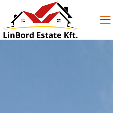
Ugrás
a
tartalomra